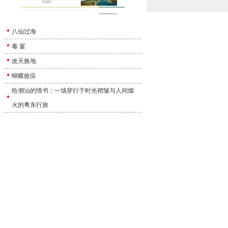
八仙过海
毒 宴
改天换地
蝴蝶效应
给潮汕的情书：一场穿行于时光褶皱与人间烟
火的粤东行旅