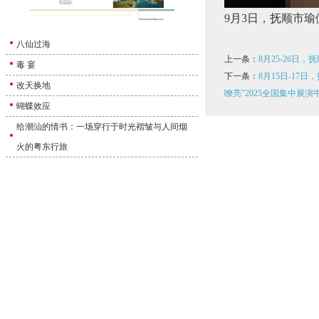
9月3日，抚顺市
八仙过海
上一条：
8月25-26日
毒 宴
下一条：
8月15日-1
改天换地
嘹亮”2025全国集中展演
蝴蝶效应
给潮汕的情书：一场穿行于时光褶皱与人间烟
火的粤东行旅